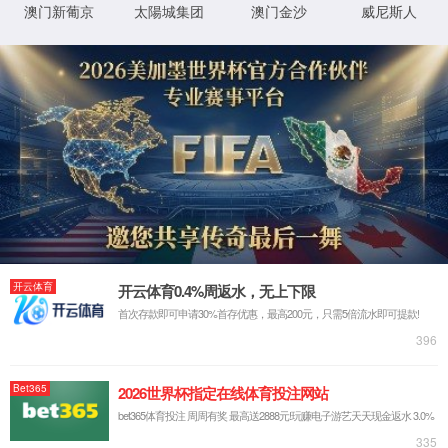
球台 & 球网
配饰
周边
新品
产品图册
签约赞助
球员
球队
经销商
天猫
淘宝
京东
微店
拼多多
新闻资讯
公司新闻
行业新闻