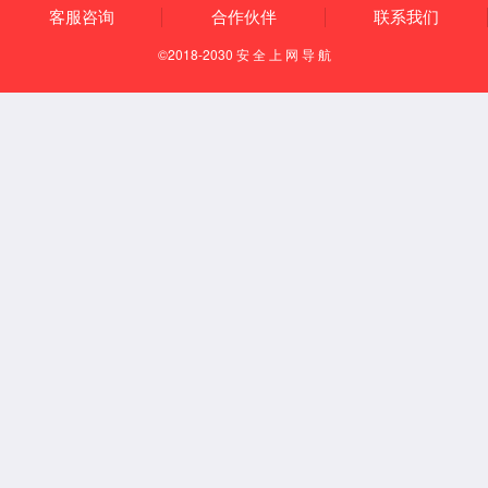
配饰
周边
新品
产品图册
签约赞助
球员
球队
新闻资讯
公司新闻
行业新闻
联系我们
联系方式
真伪验证
从1944年开始创造世界冠军！
当前位置>
首页
>
联系我们
> 真伪验证