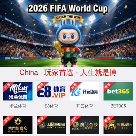
中国·tyc7111cc太阳成(有限公
司)-品牌企业
首页
关于SIGA
公司介绍
发展历程
产品
套胶
底板
成品拍
服装